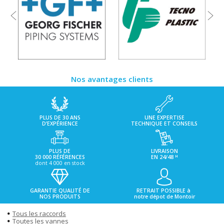
Nos avantages clients
PLUS DE 30 ANS
UNE EXPERTISE
D’EXPÉRIENCE
TECHNIQUE ET CONSEILS
PLUS DE
LIVRAISON
H
30 000 RÉFÉRENCES
EN 24/48
dont 4 000 en stock
GARANTIE QUALITÉ DE
RETRAIT POSSIBLE à
NOS PRODUITS
notre dépot de Montoir
Tous les raccords
Toutes les vannes