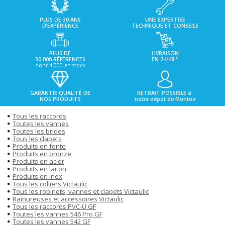
PLUS DE 30 ANS
UNE EXPERTISE
D’EXPÉRIENCE
TECHNIQUE ET CONSEILS
PLUS DE
LIVRAISON
H
30 000 RÉFÉRENCES
EN 24/48
dont 4 000 en stock
GARANTIE QUALITÉ DE
RETRAIT POSSIBLE à
NOS PRODUITS
notre dépot de Montoir
Tous les raccords
Toutes les vannes
Toutes les brides
Tous les clapets
Produits en fonte
Produits en bronze
Produits en acier
Produits en laiton
Produits en inox
Tous les colliers Victaulic
Tous les robinets, vannes et clapets Victaulic
Rainureuses et accessoires Victaulic
Tous les raccords PVC-U GF
Toutes les vannes 546 Pro GF
Toutes les vannes 542 GF