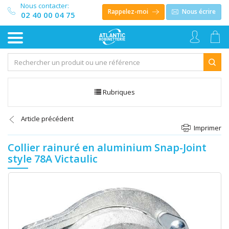
Nous contacter:
Rappelez-moi
Nous écrire
02 40 00 04 75
Rubriques
Article précédent
Imprimer
Collier rainuré en aluminium Snap-Joint
style 78A Victaulic