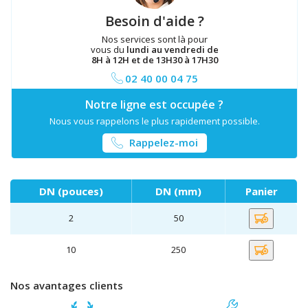
Besoin d'aide ?
Nos services sont là pour
vous du
lundi au vendredi de
8H à 12H et de 13H30 à 17H30
02 40 00 04 75
Notre ligne est occupée ?
Nous vous rappelons le plus rapidement possible.
Rappelez-moi
DN (pouces)
DN (mm)
Panier
2
50
10
250
Nos avantages clients