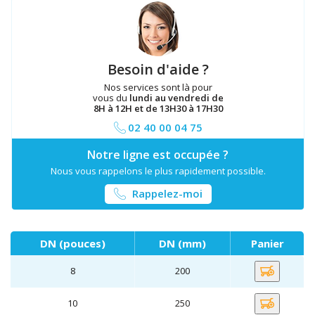
Besoin d'aide ?
Nos services sont là pour
vous du
lundi au vendredi de
8H à 12H et de 13H30 à 17H30
02 40 00 04 75
Notre ligne est occupée ?
Nous vous rappelons le plus rapidement possible.
Rappelez-moi
DN (pouces)
DN (mm)
Panier
8
200
10
250