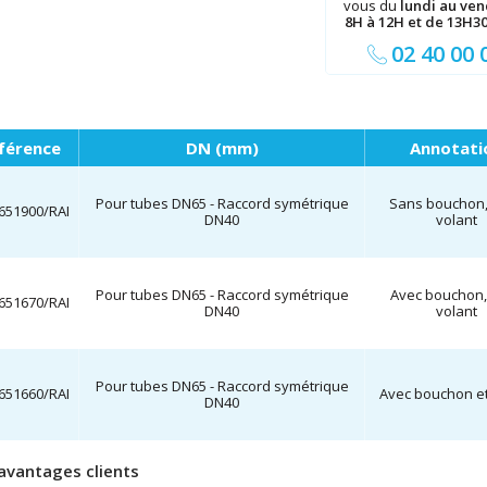
vous du
lundi au ve
8H à 12H et de 13H3
02 40 00 
férence
DN (mm)
Annotati
Pour tubes DN65 - Raccord symétrique
Sans bouchon,
651900/RAI
DN40
volant
Pour tubes DN65 - Raccord symétrique
Avec bouchon,
651670/RAI
DN40
volant
Pour tubes DN65 - Raccord symétrique
651660/RAI
Avec bouchon et
DN40
avantages clients