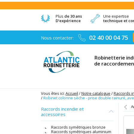
Plus
de 30 ans
Une expertise
D’expérience
technique et con
02 40 00 04 75
Nous contacter:
Robinetterie ind
de raccordeme
Vous êtes ici:
Accueil
Notre catalogue
Raccords i
Robinet colonne sèche - prise double rainuré, ave
A
Raccords incendie et
accessoires
Raccords symétriques bronze
Raccords symétriques aluminium