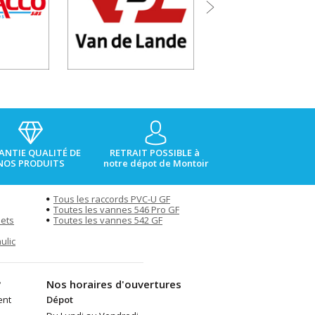
ANTIE QUALITÉ DE
RETRAIT POSSIBLE à
NOS PRODUITS
notre dépot de Montoir
Tous les raccords PVC-U GF
Toutes les vannes 546 Pro GF
pets
Toutes les vannes 542 GF
ulic
?
Nos horaires d'ouvertures
ent
Dépot