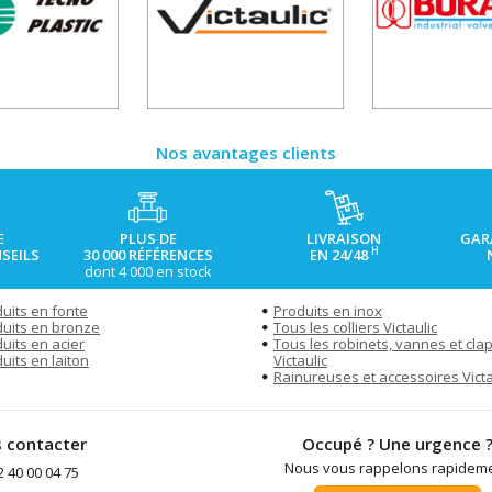
Nos avantages clients
E
PLUS DE
LIVRAISON
GAR
H
SEILS
30 000 RÉFÉRENCES
EN 24/48
dont 4 000 en stock
uits en fonte
Produits en inox
uits en bronze
Tous les colliers Victaulic
uits en acier
Tous les robinets, vannes et cla
uits en laiton
Victaulic
Rainureuses et accessoires Victa
 contacter
Occupé ? Une urgence 
Nous vous rappelons rapidem
2 40 00 04 75