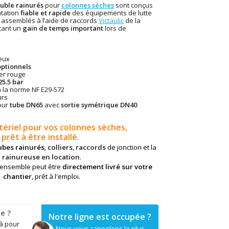
ouble rainurés
pour
colonnes sèches
sont conçus
ntation
fiable et rapide
des équipements de lutte
nt assemblés à l’aide de raccords
Victaulic
de la
tant un
gain de temps important
lors de
reux
optionnels
ter rouge
25.5 bar
 la norme NF E29-572
urs
our
tube DN65
avec
sortie symétrique DN40
tériel pour vos colonnes sèches,
prêt à être installé
.
ubes rainurés
,
colliers
,
raccords
de jonction et la
rainureuse en location
.
l’ensemble peut être
directement livré sur votre
.
chantier
, prêt à l'emploi
e ?
Notre ligne est occupée ?
là pour
Nous vous rappelons le plus