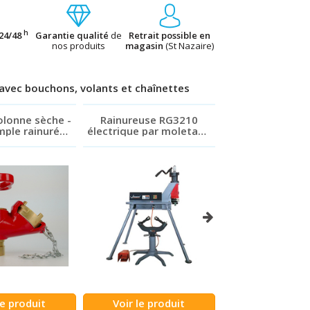
h
24/48
Garantie qualité
de
Retrait possible en
nos produits
magasin
(St Nazaire)
 avec bouchons, volants et chaînettes
olonne sèche -
Rainureuse RG3210
Tube acier rainu
mple rainuré
électrique par moletage
T10
hons, volants
- tube acier du 2" au 12"
haînettes
le produit
Voir le produit
Voir le prod