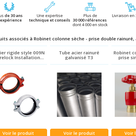
lus
de 30 ans
Une expertise
Plus de
Livraison en
’expérience
technique et conseils
30 000 références
dont 4 000 en stock
uits associés à Robinet colonne sèche - prise double rainuré,
lier rigide style 009N
Tube acier rainuré
Robinet c
irelock Installation
galvanisé T3
prise si
Ready Victaulic
avec bouc
et c
Voir le produit
Voir le produit
Voir 