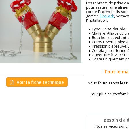
Les robinets de
prise d
pour assurer une alime
contre l’incendie. Ils so
gamme
FireLock
, permet
l'installation.
Type:
Prise double
Matière: Alliage cuiv
Bouchons et volant 
Corps revêtu polyes
Pression d'épreuve:
Couplage conforme à
Ouverture à 2 1/2 to
Existe uniquement p
Tout le ma
Voir la fiche technique
Nous fournissons les
t
Pour plus de confort, 
Besoin d'aid
Nos services sont 