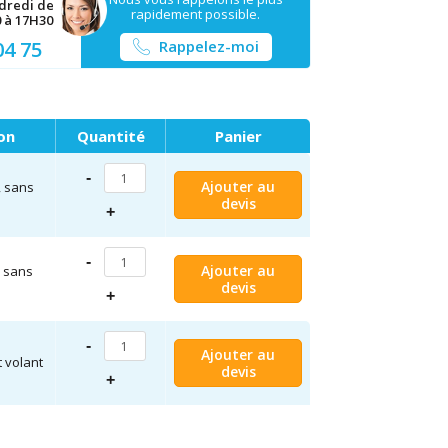
ndredi de
rapidement possible.
0 à 17H30
Rappelez-moi
04 75
on
Quantité
Panier
-
Ajouter au
 sans
devis
+
-
Ajouter au
 sans
devis
+
-
Ajouter au
 volant
devis
+