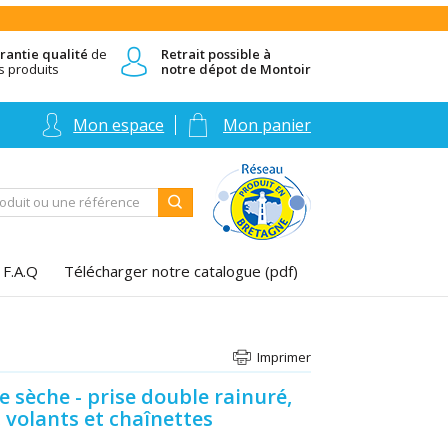
rantie qualité
de
Retrait possible à
s produits
notre dépot de Montoir
Mon espace
Mon panier
F.A.Q
Télécharger notre catalogue (pdf)
Imprimer
 sèche - prise double rainuré,
 volants et chaînettes