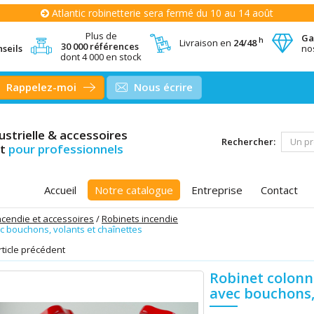
Atlantic robinetterie sera fermé du 10 au 14 août
Plus de
Ga
h
Livraison en
24/48
30 000 références
seils
no
dont 4 000 en stock
Rappelez-moi
Nous écrire
ustrielle & accessoires
Rechercher:
nt
pour professionnels
Accueil
Notre catalogue
Entreprise
Contact
ncendie et accessoires
Robinets incendie
c bouchons, volants et chaînettes
rticle précédent
Robinet colonne
avec bouchons,