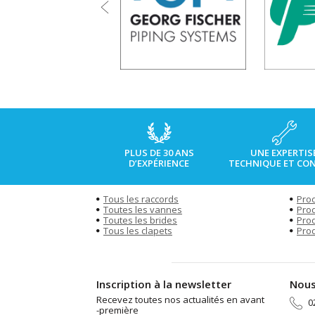
PLUS DE 30 ANS
UNE EXPERTIS
D’EXPÉRIENCE
TECHNIQUE ET CON
Tous les raccords
Prod
Toutes les vannes
Prod
Toutes les brides
Prod
Tous les clapets
Prod
Inscription à la newsletter
Nous
Recevez toutes nos actualités en avant
0
-première